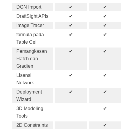
DGN Import
✔
✔
DraftSight APIs
✔
✔
Image Tracer
✔
✔
formula pada
✔
✔
Table Cel
Pemangkasan
✔
✔
Hatch dan
Gradien
Lisensi
✔
✔
Network
Deployment
✔
✔
Wizard
3D Modeling
✔
Tools
2D Constraints
✔