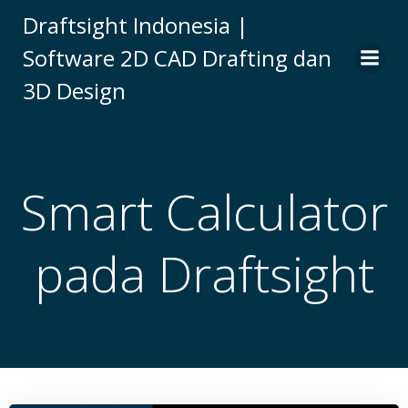
Skip
Draftsight Indonesia |
to
Software 2D CAD Drafting dan
content
3D Design
Smart Calculator
pada Draftsight