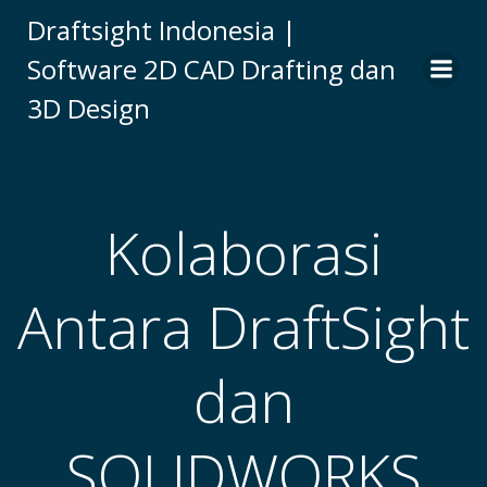
Skip
Draftsight Indonesia |
to
Software 2D CAD Drafting dan
content
3D Design
Kolaborasi
Antara DraftSight
dan
SOLIDWORKS