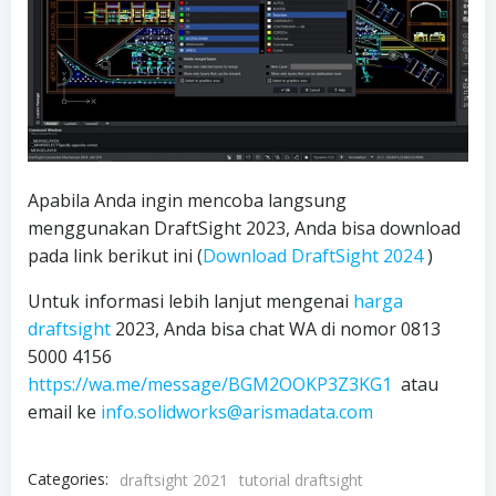
Apabila Anda ingin mencoba langsung
menggunakan DraftSight 2023, Anda bisa download
pada link berikut ini (
Download DraftSight 2024
)
Untuk informasi lebih lanjut mengenai
harga
draftsight
2023, Anda bisa chat WA di nomor 0813
5000 4156
https://wa.me/message/BGM2OOKP3Z3KG1
atau
email ke
info.solidworks@arismadata.com
Categories:
draftsight 2021
tutorial draftsight