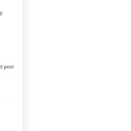
00
t post