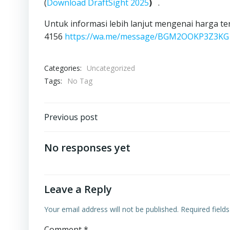
(
Download DraftSight 2025
)
.
Untuk informasi lebih lanjut mengenai harga te
4156
https://wa.me/message/BGM2OOKP3Z3KG
Categories:
Uncategorized
Tags:
No Tag
Post
Previous post
navigation
No responses yet
Leave a Reply
Your email address will not be published.
Required field
Comment
*