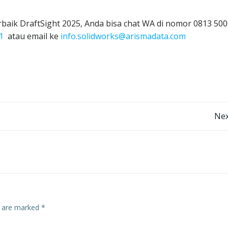
rbaik DraftSight 2025, Anda bisa chat WA di nomor 0813 50
1
atau email ke
info.solidworks@arismadata.com
Post
Nex
navigation
s are marked
*