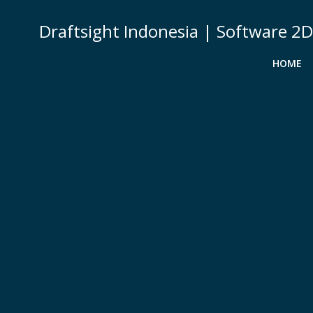
Skip
to
Draftsight Indonesia | Software 2
content
HOME