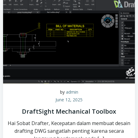
by
admin
June 12, 2025
DraftSight Mechanical Toolbox
Hai Sobat Drafter, Kecepatan dalam membuat desain
drafting DWG sangatlah penting karena secara