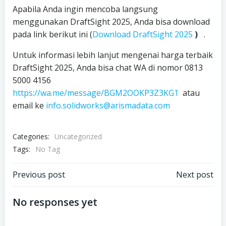
Apabila Anda ingin mencoba langsung
menggunakan DraftSight 2025, Anda bisa download
pada link berikut ini (
Download DraftSight 2025
)
.
Untuk informasi lebih lanjut mengenai harga terbaik
DraftSight 2025, Anda bisa chat WA di nomor 0813
5000 4156
https://wa.me/message/BGM2OOKP3Z3KG1
atau
email ke
info.solidworks@arismadata.com
Categories:
Uncategorized
Tags:
No Tag
Post
Post
Previous post
Next post
navigation
navigation
No responses yet