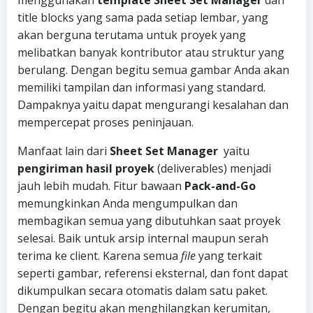
menggunakan
template Sheet Set Manager
dan
title blocks yang sama pada setiap lembar, yang
akan berguna terutama untuk proyek yang
melibatkan banyak kontributor atau struktur yang
berulang. Dengan begitu semua gambar Anda akan
memiliki tampilan dan informasi yang standard.
Dampaknya yaitu dapat mengurangi kesalahan dan
mempercepat proses peninjauan.
Manfaat lain dari
Sheet Set Manager
yaitu
pengiriman hasil proyek
(deliverables) menjadi
jauh lebih mudah. Fitur bawaan
Pack-and-Go
memungkinkan Anda mengumpulkan dan
membagikan semua yang dibutuhkan saat proyek
selesai. Baik untuk arsip internal maupun serah
terima ke client. Karena semua
file
yang terkait
seperti gambar, referensi eksternal, dan font dapat
dikumpulkan secara otomatis dalam satu paket.
Dengan begitu akan menghilangkan kerumitan,