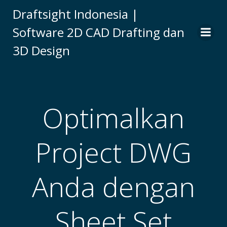
Skip
Draftsight Indonesia |
to
Software 2D CAD Drafting dan
content
3D Design
Optimalkan
Project DWG
Anda dengan
Sheet Set