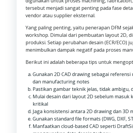
digunakan untuk proses machining, fabricatio
tersebut menjadi sangat penting pada fase detai
vendor atau supplier eksternal.
Yang paling penting, yaitu penerapan DFM seja
workshop. Dimulai dari pembuatan layout 2D, di
produksi. Setiap perubahan desain (ECR/ECO) ju
menimbulkan dampak negatif pada proses manu
Berikut ini adalah beberapa tips untuk mengop
Gunakan 2D CAD drawing sebagai referensi u
dan manufacturing notes
Pastikan gambar teknik jelas, tidak ambigu,
Mulai desain dari layout 2D sebelum masuk 
kritikal
Jaga konsistensi antara 2D drawing dan 3D m
Gunakan standard file formats (DWG, DXF, S
Manfaatkan cloud-based CAD seperti DraftSi