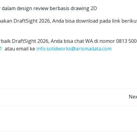
r dalam design review berbasis drawing 2D
an DraftSight 2026, Anda bisa download pada link berikut
rbaik DraftSight 2026, Anda bisa chat WA di nomor 0813 50
1
atau email ke
info.solidworks@arismadata.com
Post
Nex
navigation