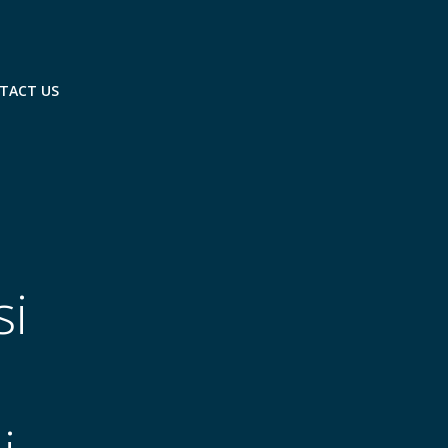
TACT US
D
si