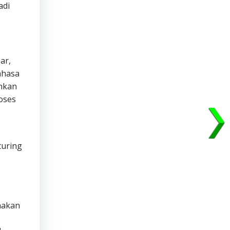
adi
ar,
ahasa
inkan
oses
turing
nakan