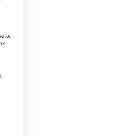
M
se ke
dak
l,