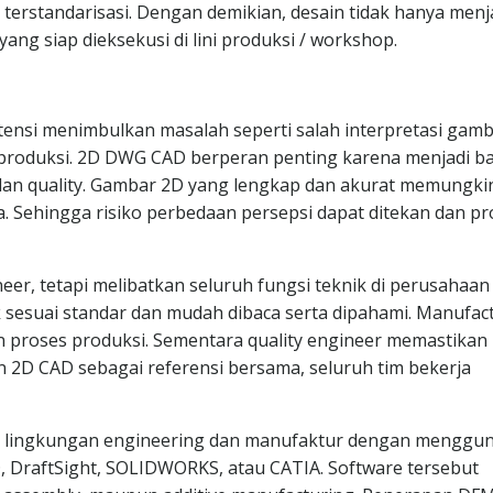
n terstandarisasi. Dengan demikian, desain tidak hanya menj
yang siap dieksekusi di lini produksi / workshop.
ensi menimbulkan masalah seperti salah interpretasi gamb
 produksi. 2D DWG CAD berperan penting karena menjadi b
, dan quality. Gambar 2D yang lengkap dan akurat memungk
. Sehingga risiko perbedaan persepsi dapat ditekan dan pr
r, tetapi melibatkan seluruh fungsi teknik di perusahaan
 sesuai standar dan mudah dibaca serta dipahami. Manufac
n proses produksi. Sementara quality engineer memastikan
an 2D CAD sebagai referensi bersama, seluruh tim bekerja
i lingkungan engineering dan manufaktur dengan menggu
, DraftSight, SOLIDWORKS, atau CATIA. Software tersebut