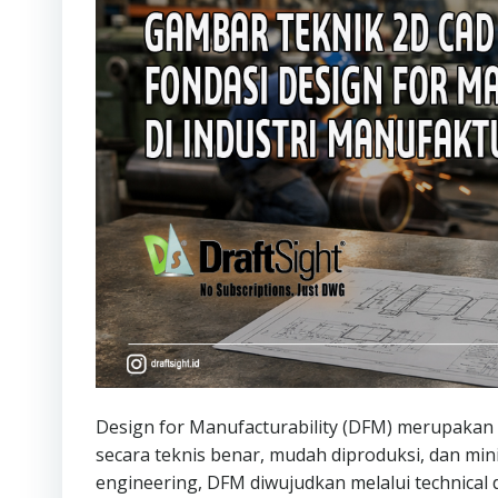
Design for Manufacturability (DFM) merupaka
secara teknis benar, mudah diproduksi, dan min
engineering, DFM diwujudkan melalui technical 