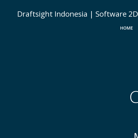
Skip
to
Draftsight Indonesia | Software 2
content
HOME
C