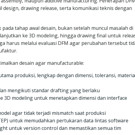
n, assembly, maupun additive manufacturing. Penerapan DF
l design, drawing release, serta komunikasi teknis dengan
k pada tahap awal desain, bukan setelah muncul masalah di
lanjutkan ke 3D modeling, hingga drawing final untuk relea
ga harus melalui evaluasi DFM agar perubahan tersebut ti
faktur.
timalkan desain agar manufacturable:
tama produksi, lengkap dengan dimensi, toleransi, materia
 dan mengikuti standar drafting yang berlaku
ke 3D modeling untuk menetapkan dimensi dan interface
odel agar tidak terjadi mismatch saat produksi
TEP) untuk memudahkan pertukaran data lintas software
ght untuk version control dan memastikan semua tim