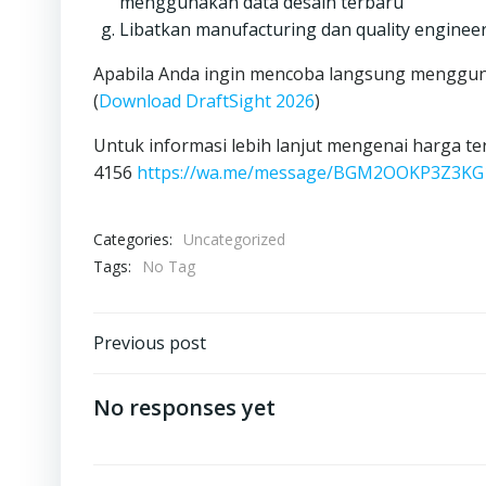
menggunakan data desain terbaru
Libatkan manufacturing dan quality enginee
Apabila Anda ingin mencoba langsung menggunak
(
Download DraftSight 2026
)
Untuk informasi lebih lanjut mengenai harga te
4156
https://wa.me/message/BGM2OOKP3Z3KG
Categories:
Uncategorized
Tags:
No Tag
Post
Previous post
navigation
No responses yet