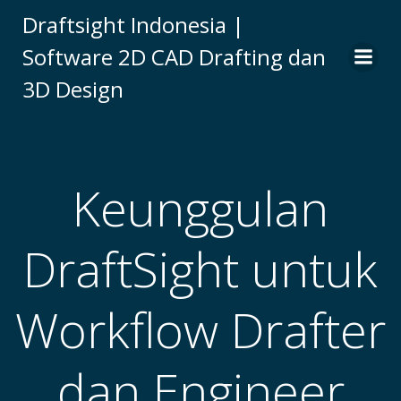
Skip
Draftsight Indonesia |
to
Software 2D CAD Drafting dan
content
3D Design
Keunggulan
DraftSight untuk
Workflow Drafter
dan Engineer