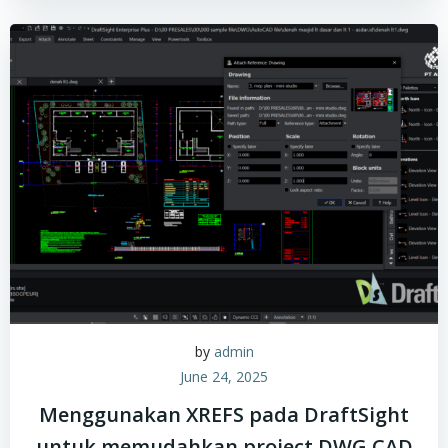
by
admin
June 24, 2025
Menggunakan XREFS pada DraftSight
untuk memudahkan project DWG CAD