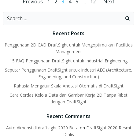
Posts
Posts
Posts
Page
Page
Page
Page
Page
Page
Previous
1
2
3
4
5
…
12
Next
navigation
navigation
navig
Search
for:
Recent Posts
Penggunaan 2D CAD DraftSight untuk Mengoptimalkan Facilities
Management
15 FAQ Penggunaan DraftSight untuk Industrial Engineering
Seputar Penggunaan DraftSight untuk Industri AEC (Architecture,
Engineering, and Construction)
Rahasia Mengatur Skala Anotasi Otomatis di DraftSight
Cara Cerdas Kelola Data dan Gambar Kerja 2D Tanpa Ribet
dengan DraftSight
Recent Comments
Auto dimensi di draftsight 2020 Beta
on
DraftSight 2020 Resmi
Dirilis