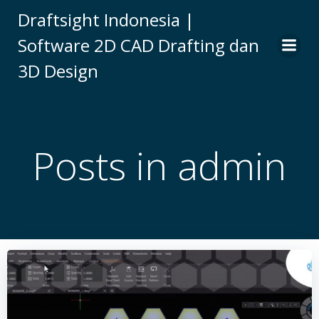
Skip
Draftsight Indonesia |
to
Software 2D CAD Drafting dan
content
3D Design
Posts in
admin