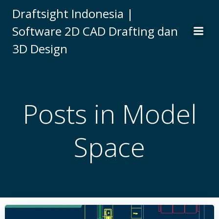
Skip
Draftsight Indonesia |
to
Software 2D CAD Drafting dan
content
3D Design
Posts in Model
Space